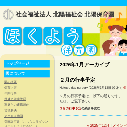
社会福祉法人 北陽福祉会 北陽保育園
トップページ
2026年1月アーカイブ
園について
２月の行事予定
園の概要
Hokuyo day nursery
(
2026年1月13日 09:24)
|
個
保育内容
年間行事
２月の行事予定は、以下の通りです。
保健と健康管理
ぜひ、ご覧下さい。
家庭との連携ほか
２月の行事予定
の続きを読む
苦情解決
アクセス地図
登園許可書（こちらよりダウン
« 2025年12月
|
メイン
ロードしてください。）